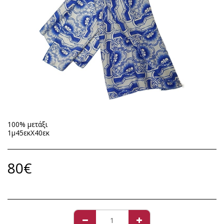
100% μετάξι
1μ45εκX40εκ
80
€