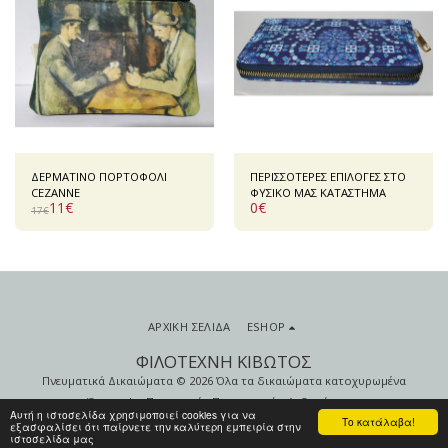
ΔΕΡΜΑΤΙΝΟ ΠΟΡΤΟΦΟΛΙ
ΠΕΡΙΣΣΟΤΕΡΕΣ ΕΠΙΛΟΓΕΣ ΣΤΟ
CEZANNE
ΦΥΣΙΚΟ ΜΑΣ ΚΑΤΑΣΤΗΜΑ
11
€
0
€
17
€
ΑΡΧΙΚΉ ΣΕΛΊΔΑ
ESHOP
ΦΙΛΟΤΕΧΝΗ ΚΙΒΩΤΟΣ
Πνευματικά Δικαιώματα © 2026 Όλα τα δικαιώματα κατοχυρωμένα
Όροι
|
Προστασία Προσωπικών Δεδομένων
Αυτή η ιστοσελίδα χρησιμοποιεί cookies για να
Το κατάλαβα!
εξασφαλίσει ότι παίρνετε την καλύτερη εμπειρία στην
ιστοσελίδα μας